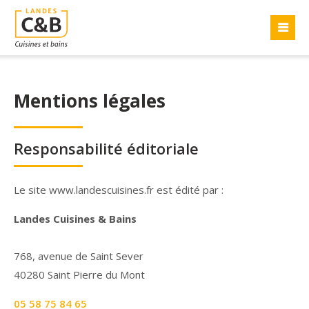
Malheureusement l'élément "offcanvas-col1" n'existe
pas.
Malheureusement l'élément "offcanvas-col2" n'existe
Mentions légales
pas.
Responsabilité éditoriale
Malheureusement l'élément "offcanvas-col3" n'existe
pas.
Le site www.landescuisines.fr est édité par :
Malheureusement l'élément "offcanvas-col4" n'existe
Landes Cuisines & Bains
pas.
768, avenue de Saint Sever
40280 Saint Pierre du Mont
05 58 75 84 65